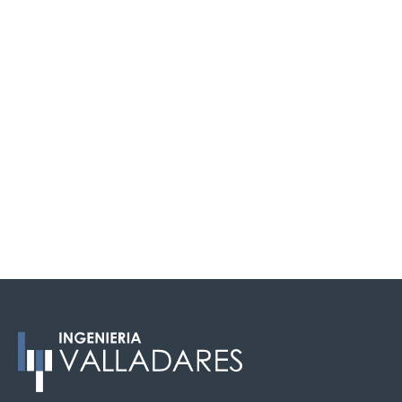
CENTROS DEPORTIVOS
/
ESTRUCTURAS
/
HORMIGÓN POSTESADO
/
INSTALACIONES
Centro Deportivo Municipal
Alcántara