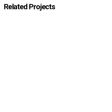
Related Projects
CENTROS DEPORTIVOS
Gimnasio Iﬁtness en El Palacio de