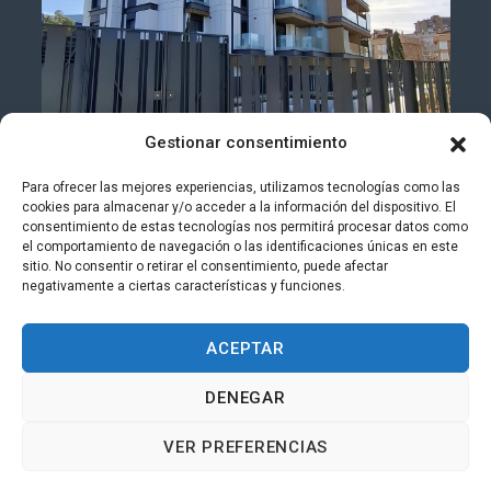
Gestionar consentimiento
Para ofrecer las mejores experiencias, utilizamos tecnologías como las
cookies para almacenar y/o acceder a la información del dispositivo. El
consentimiento de estas tecnologías nos permitirá procesar datos como
el comportamiento de navegación o las identificaciones únicas en este
sitio. No consentir o retirar el consentimiento, puede afectar
negativamente a ciertas características y funciones.
ACEPTAR
Términos y Condiciones de Uso
I
Política de Privacidad
I
Política de
DENEGAR
Cookies
I
Información Corporativa
I
Canal Interno Denuncias
VER PREFERENCIAS
© 2025 Todos los derechos reservados.