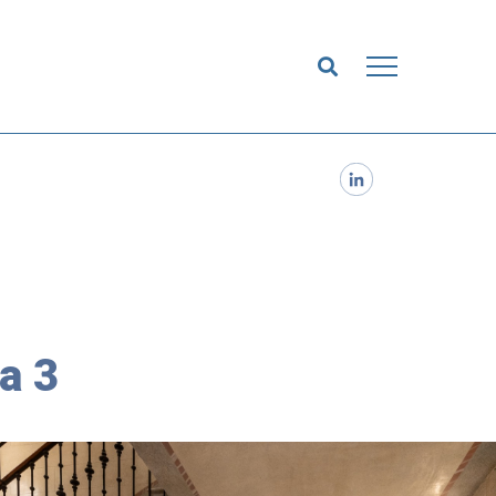
ESP
|
ENG
a 3