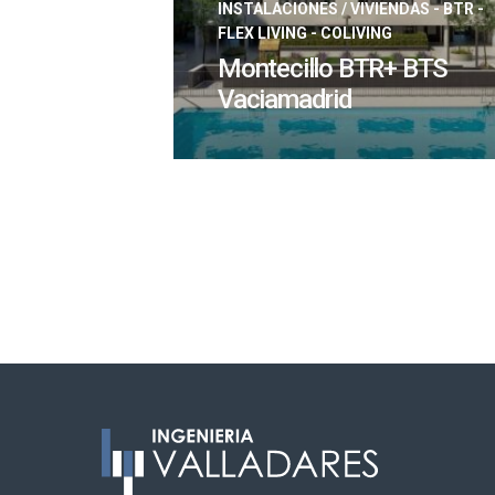
INSTALACIONES
/
VIVIENDAS - BTR -
FLEX LIVING - COLIVING
Montecillo BTR+ BTS
Vaciamadrid