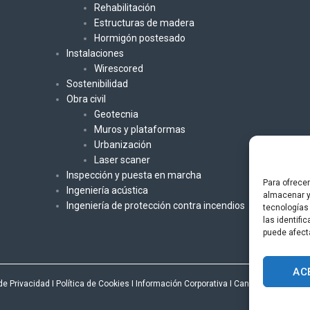
Rehabilitación
Estructuras de madera
Hormigón postesado
Instalaciones
Wirescored
Sostenibilidad
Obra civil
Geotecnia
Muros y plataformas
Urbanización
Laser scaner
Inspección y puesta en marcha
Para ofrece
Ingeniería acústica
almacenar y
Ingeniería de protección contra incendios
tecnologías
las identifi
puede afect
AC
 de Privacidad
I
Política de Cookies
I
Información Corporativa
I
Canal Interno Denu